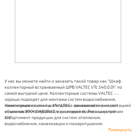
У нас вы можете найти и заказать такой товар как "Шкаф
коллекторный встраиваемый ШРВ VALTEC VTc.540.0.01" по
самой выгодной цене. Коллекторные системы VALTEC -
хорошо подходят для монтажа систем водоснабжения,
канализационных и т.д. Мы давно занимаемся комплектацией
Инженерная сантехника VALTEC - заказывайте в нашей
объектов ЖКХ и промышленных зданий, имея широкий
компании ИНЖФАВОРИТ, с доставкой по России и странам
ассортимент продукции для систем: отопления,
СНГ.
водоснабжения, канализации и пожаротушения.
Развернуть