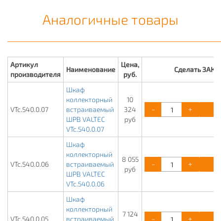
Аналогичные товары
Артикул
Цена,
Наименование
Сделать ЗАКА
производителя
руб.
Шкаф
коллекторный
10
-
+
К
VTc.540.0.07
встраиваемый
324
ШРВ VALTEC
руб
VTc.540.0.07
Шкаф
коллекторный
8 055
-
+
К
VTc.540.0.06
встраиваемый
руб
ШРВ VALTEC
VTc.540.0.06
Шкаф
коллекторный
7 124
-
+
К
VTc.540.0.05
встраиваемый