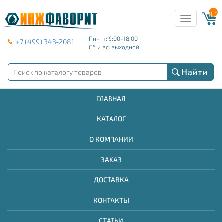
{{ E
Toggle
navigation
Пн-пт: 9:00-18:00
+7 (499) 343-2081
Сб и вс: выходной
Найти
ГЛАВНАЯ
КАТАЛОГ
О КОМПАНИИ
ЗАКАЗ
ДОСТАВКА
КОНТАКТЫ
СТАТЬИ