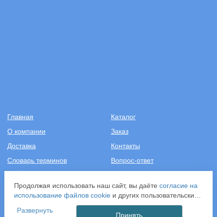
Главная
Каталог
О компании
Заказ
Доставка
Контакты
Словарь терминов
Вопрос-ответ
Статьи
Продолжая использовать наш сайт, вы даёте
согласие на
использование файлов cookie
и других пользовательских
+7 (499) 343-2081
данных (включая IP-адрес, сведения о местоположении,
Развернуть
устройстве, действиях на сайте и т. п.) для
Принять