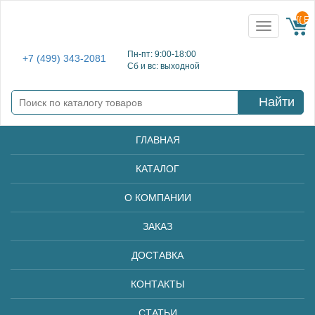
{{ E
Toggle
navigation
Пн-пт: 9:00-18:00
+7 (499) 343-2081
Сб и вс: выходной
Найти
ГЛАВНАЯ
КАТАЛОГ
О КОМПАНИИ
ЗАКАЗ
ДОСТАВКА
КОНТАКТЫ
СТАТЬИ