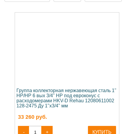
Группа коллекторная нержавеющая сталь 1"
НР/НР 6 вых 3/4" НР под евроконус с
расходомерами HKV-D Rehau 12080611002
128-2475 Ду 1"х3/4" мм
33 260
руб.
-
+
КУПИТЬ