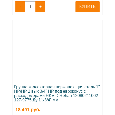
-
+
КУПИТЬ
Группа коллекторная нержавеющая сталь 1"
НР/НР 2 вых 3/4" НР под евроконус с
расходомерами HKV-D Rehau 12080211002
127-9775 Ду 1"x3/4" мм
18 491
руб.