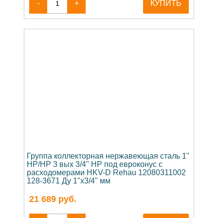
-
+
КУПИТЬ
Группа коллекторная нержавеющая сталь 1"
НР/НР 3 вых 3/4" НР под евроконус с
расходомерами HKV-D Rehau 12080311002
128-3671 Ду 1"х3/4" мм
21 689
руб.