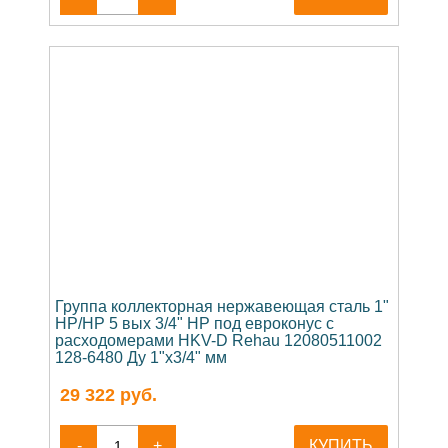
Группа коллекторная нержавеющая сталь 1"
НР/НР 5 вых 3/4" НР под евроконус с
расходомерами HKV-D Rehau 12080511002
128-6480 Ду 1"х3/4" мм
29 322
руб.
-
+
КУПИТЬ