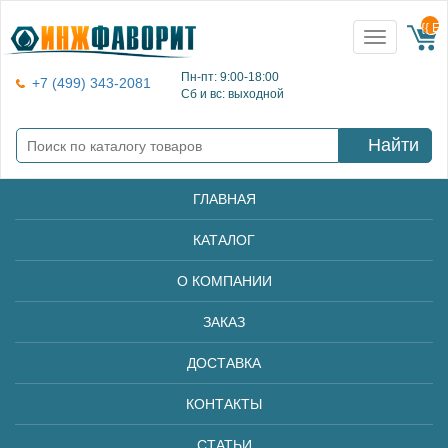
{{ E
Toggle
navigation
Пн-пт: 9:00-18:00
+7 (499) 343-2081
Сб и вс: выходной
Найти
ГЛАВНАЯ
КАТАЛОГ
О КОМПАНИИ
ЗАКАЗ
ДОСТАВКА
КОНТАКТЫ
СТАТЬИ