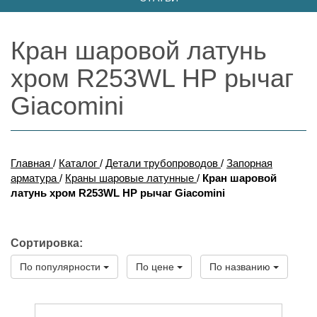
Кран шаровой латунь
хром R253WL НР рычаг
Giacomini
Главная
/
Каталог
/
Детали трубопроводов
/
Запорная
арматура
/
Краны шаровые латунные
/
Кран шаровой
латунь хром R253WL НР рычаг Giacomini
Сортировка:
По популярности
По цене
По названию