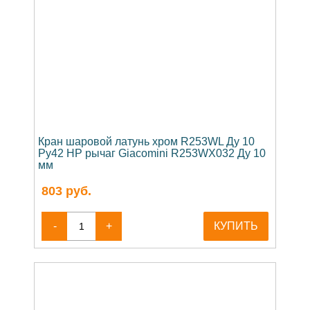
Кран шаровой латунь хром R253WL Ду 10
Ру42 НР рычаг Giacomini R253WX032 Ду 10
мм
803
руб.
-
+
КУПИТЬ