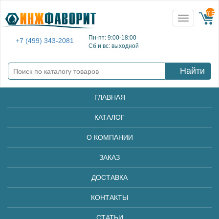
{{ E
Toggle
navigation
Пн-пт: 9:00-18:00
+7 (499) 343-2081
Сб и вс: выходной
Найти
ГЛАВНАЯ
КАТАЛОГ
О КОМПАНИИ
ЗАКАЗ
ДОСТАВКА
КОНТАКТЫ
СТАТЬИ