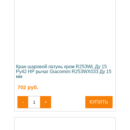
Кран шаровой латунь хром R253WL Ду 15
Ру42 НР рычаг Giacomini R253WX033 Ду 15
мм
702
руб.
-
+
КУПИТЬ