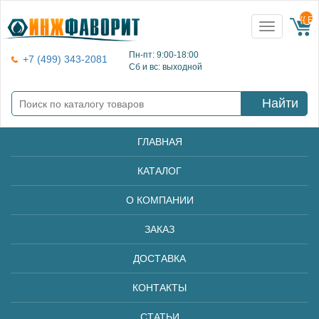
{{ E
Toggle
navigation
Пн-пт: 9:00-18:00
+7 (499) 343-2081
Сб и вс: выходной
Найти
ГЛАВНАЯ
КАТАЛОГ
О КОМПАНИИ
ЗАКАЗ
ДОСТАВКА
КОНТАКТЫ
СТАТЬИ