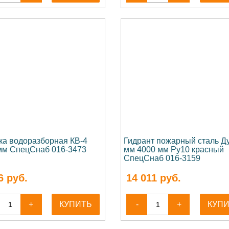
ка водоразборная КВ-4
Гидрант пожарный сталь Д
мм СпецСнаб 016-3473
мм 4000 мм Ру10 красный
СпецСнаб 016-3159
6
руб.
14 011
руб.
+
КУПИТЬ
-
+
КУП