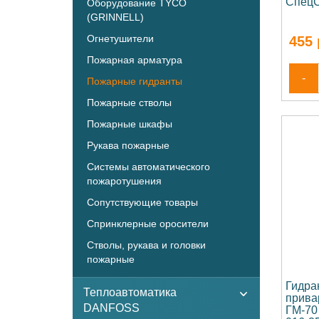
СпецС
Оборудование TYCO
(GRINNELL)
Огнетушители
455
Пожарная арматура
-
Пожарные гидранты
Пожарные стволы
Пожарные шкафы
Рукава пожарные
Системы автоматического
пожаротушения
Сопутствующие товары
Спринклерные оросители
Стволы, рукава и головки
пожарные
Гидра
Теплоавтоматика
прива
DANFOSS
ГМ-70