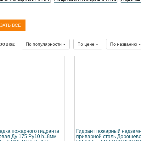
ЗАТЬ ВСЕ
ровка:
По популярности
По цене
По названию
адка пожарного гидранта
Гидрант пожарный надзем
овая Ду 175 Ру10 h=8мм
приварной сталь Дорошевс