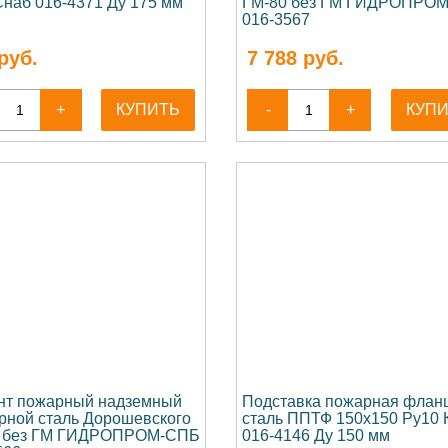
наб 016-4371 Ду 175 мм
ГМ-80 без ГМ ГИДРОПРО
016-3567
руб.
7 788
руб.
+
КУПИТЬ
-
+
КУП
нт пожарный надземный
Подставка пожарная флан
рной сталь Дорошевского
сталь ППТФ 150x150 Ру10
 без ГМ ГИДРОПРОМ-СПБ
016-4146 Ду 150 мм