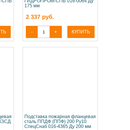
М-СПБ
ГИДРОПРОМ-СПБ 016-0064 Ду
175 мм
2 337
руб.
ИТЬ
-
+
КУПИТЬ
цевая
Подставка пожарная фланцевая
 КЗСД
сталь ППДФ (ППФ) 200 Ру10
СпецСнаб 016-4365 Ду 200 мм