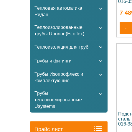
016-3
Тепловая автоматика
7 48
Ридан
Теплоизолированные
-
трубы Uponor (Ecoflex)
Теплоизоляция для труб
Трубы и фитинги
Трубы Изопрофлекс и
комплектующие
Трубы
теплоизолированные
Usystems
Подст
сталь
016-3
Прайс-лист