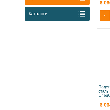
6 06
Каталоги
-
Подст
сталь
СпецС
6 06