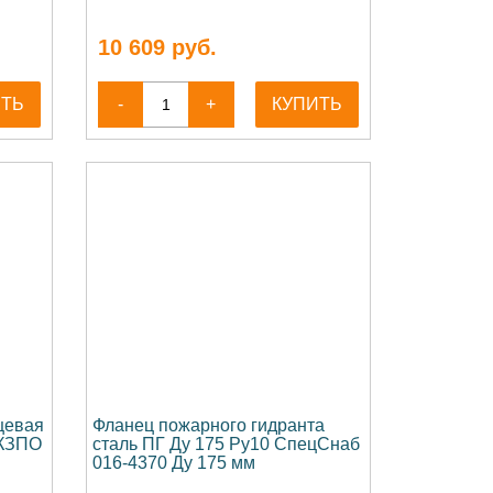
10 609
руб.
ИТЬ
-
+
КУПИТЬ
цевая
Фланец пожарного гидранта
 КЗПО
сталь ПГ Ду 175 Ру10 СпецСнаб
016-4370 Ду 175 мм