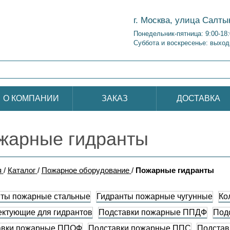
г. Москва, улица Салты
Понедельник-пятница: 9:00-18
Суббота и воскресенье: выход
О КОМПАНИИ
ЗАКАЗ
ДОСТАВКА
жарные гидранты
я
/
Каталог
/
Пожарное оборудование
/
Пожарные гидранты
нты пожарные стальные
Гидранты пожарные чугунные
Ко
ктующие для гидрантов
Подставки пожарные ППДФ
Под
авки пожарные ППОФ
Подставки пожарные ППС
Подстав