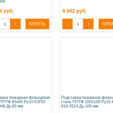
566
9
руб.
9 662
руб.
+
КУПИТЬ
-
+
КУП
авка пожарная фланцевая
Подставка пожарная флан
 ППТФ 65x65 Ру10 КЗПО
сталь ППТФ 100x100 Ру10
846 Ду 65 мм
016-3514 Ду 100 мм