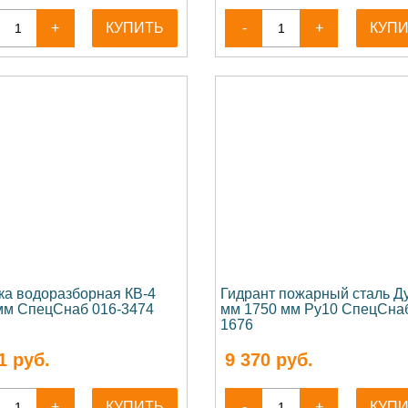
+
КУПИТЬ
-
+
КУП
ка водоразборная КВ-4
Гидрант пожарный сталь Д
мм СпецСнаб 016-3474
мм 1750 мм Ру10 СпецСнаб
1676
1
руб.
9 370
руб.
+
КУПИТЬ
-
+
КУП