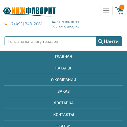
{{ E
Toggle
navigation
Пн-пт: 9:00-18:00
+7 (499) 343-2081
Сб и вс: выходной
Найти
ГЛАВНАЯ
КАТАЛОГ
О КОМПАНИИ
ЗАКАЗ
ДОСТАВКА
КОНТАКТЫ
СТАТЬИ