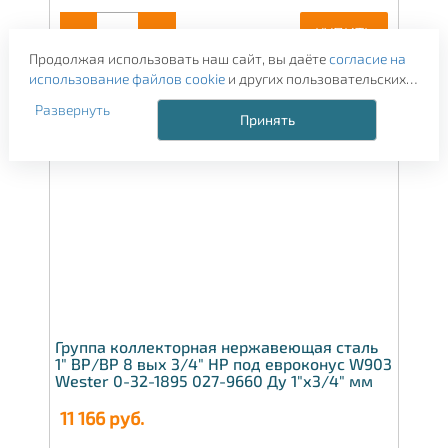
-
+
КУПИТЬ
Продолжая использовать наш сайт, вы даёте
согласие на
использование файлов cookie
и других пользовательских
данных (включая IP-адрес, сведения о местоположении,
Развернуть
устройстве, действиях на сайте и т. п.) для
Принять
функционирования сайта, проведения статистических
исследований, ретаргетинга и использования систем
аналитики (например, Яндекс.Метрика), в соответствии с
нашей
Политикой обработки персональных данных.
Если вы не хотите, чтобы ваши данные обрабатывались,
настройте ограничения в браузере или покиньте сайт.
Группа коллекторная нержавеющая сталь
1" ВР/ВР 8 вых 3/4" НР под евроконус W903
Wester 0-32-1895 027-9660 Ду 1"х3/4" мм
11 166
руб.