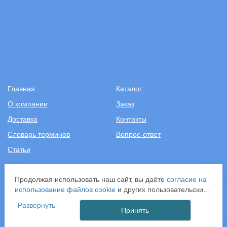
Главная
Каталог
О компании
Заказ
Доставка
Контакты
Словарь терминов
Вопрос-ответ
Статьи
+7 (499) 343-2081
Продолжая использовать наш сайт, вы даёте
согласие на
использование файлов cookie
и других пользовательских
ООО «САНТЕХПОСТАВКА»
данных (включая IP-адрес, сведения о местоположении,
Развернуть
ИНН: 7731286301
устройстве, действиях на сайте и т. п.) для
Принять
ОГРН: 1157746583092
функционирования сайта, проведения статистических