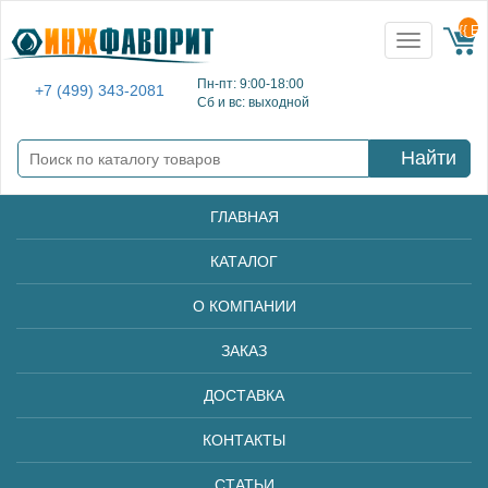
{{ E
Toggle
navigation
Пн-пт: 9:00-18:00
+7 (499) 343-2081
Сб и вс: выходной
Найти
ГЛАВНАЯ
КАТАЛОГ
О КОМПАНИИ
ЗАКАЗ
ДОСТАВКА
КОНТАКТЫ
СТАТЬИ