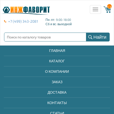
{{ E
Toggle
navigation
Пн-пт: 9:00-18:00
+7 (499) 343-2081
Сб и вс: выходной
Найти
ГЛАВНАЯ
КАТАЛОГ
О КОМПАНИИ
ЗАКАЗ
ДОСТАВКА
КОНТАКТЫ
СТАТЬИ