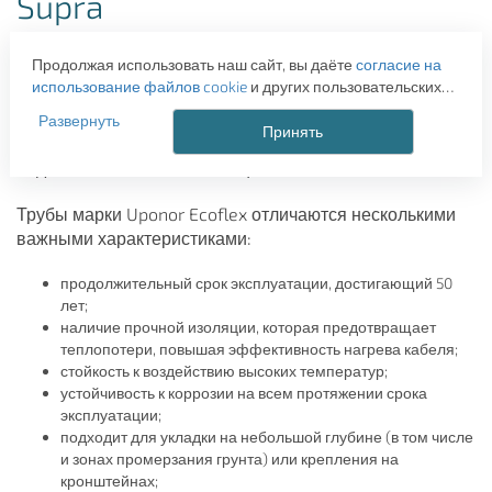
Supra
Uponor Ecoflex Supra и Supra Plus – пластиковые трубы
Продолжая использовать наш сайт, вы даёте
согласие на
с теплоизоляционным покрытием и греющим
использование файлов cookie
и других пользовательских
электрическим кабелем, который предотвращает
данных (включая IP-адрес, сведения о местоположении,
промерзание воды. Эта продукция предназначается
Развернуть
устройстве, действиях на сайте и т. п.) для
Принять
для бесканальной прокладки систем холодного
функционирования сайта, проведения статистических
водоснабжения и канализации.
исследований, ретаргетинга и использования систем
аналитики (например, Яндекс.Метрика), в соответствии с
Трубы марки Uponor Ecoflex отличаются несколькими
нашей
Политикой обработки персональных данных.
важными характеристиками:
Если вы не хотите, чтобы ваши данные обрабатывались,
настройте ограничения в браузере или покиньте сайт.
продолжительный срок эксплуатации, достигающий 50
лет;
наличие прочной изоляции, которая предотвращает
теплопотери, повышая эффективность нагрева кабеля;
стойкость к воздействию высоких температур;
устойчивость к коррозии на всем протяжении срока
эксплуатации;
подходит для укладки на небольшой глубине (в том числе
и зонах промерзания грунта) или крепления на
кронштейнах;