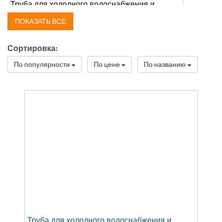
Труба для холодного водоснабжения и
канализации новая Supra Plus, Uponor
ПОКАЗАТЬ ВСЕ
(Ecoflex)
Сортировка:
По популярности
По цене
По названию
Труба для холодного водоснабжения и