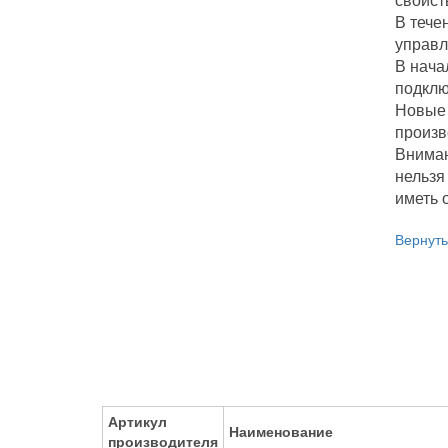
свойст
В тече
управл
В нача
подклю
Новые 
произв
Вниман
нельзя
иметь 
Вернуть
Артикул
Наименование
производителя