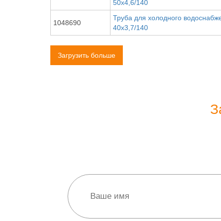
50х4,6/140
Труба для холодного водоснабже
1048690
40х3,7/140
Загрузить больше
З