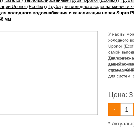
я
/
Каталог
/
Теплоизолированные трубы Uponor (Ecoflex)
/
Трубы 
ации Uponor (Ecoflex)
/
Труба для холодного водоснабжения и кан
для холодного водоснабжения и канализации новая Supra Plus
68 мм
У нас вы мож
холодного во
Uponor (Ecof
самой выгодн
для монтажа
Теплоизолиро
давно заним
нашей компа
промышленны
странам СНГ
для систем: 
пожаротушен
Цена:
3
-
* Актуаль