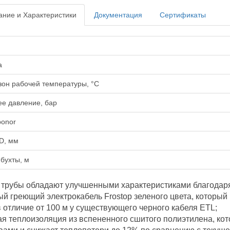
ние и Характеристики
Документация
Сертификаты
а
он рабочей температуры, °С
е давление, бар
ponor
/D, мм
бухты, м
трубы обладают улучшенными характеристиками благодар
ый греющий электрокабель Frostop зеленого цвета, который
в отличие от 100 м у существующего черного кабеля ETL;
ая теплоизоляция из вспененного сшитого полиэтилена, к