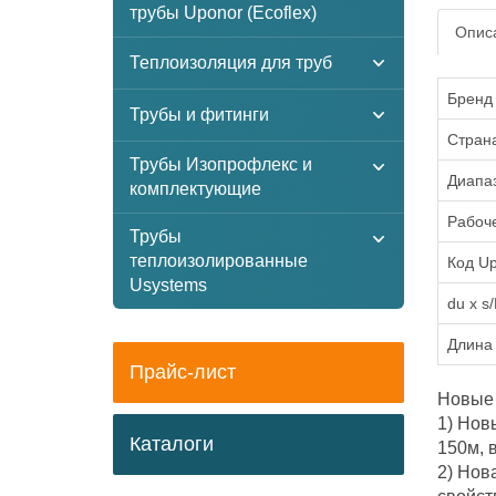
трубы Uponor (Ecoflex)
Описа
Теплоизоляция для труб
Бренд
Трубы и фитинги
Стран
Трубы Изопрофлекс и
Диапаз
комплектующие
Рабоче
Трубы
теплоизолированные
Код U
Usystems
du x s
Длина 
Прайс-лист
Новые 
1) Нов
Каталоги
150м, 
2) Нов