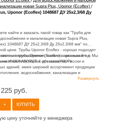
Uponor Ecoflex
/
Для водоснабжения и напорной
ализации новая Supra Plus, Uponor (Ecoflex)
/
, Uponor (Ecoflex) 1048687 ДУ 25х2,3/68 Ду
ете найти и заказать такой товар как "Труба для
доснабжения и канализации новая Supra Plus,
lex) 1048687 ДУ 25х2,3/68 Ду 25х2,3/68 мм" по
ой цене. Трубы Uponor Ecoflex - хорошо подходят
 систем водоснабжения, канализационных и т.д. Мы
ванные трубы Uponor (Ecoflex) - заказывайте в
аемся комплектацией объектов ЖКХ и
нии ИНЖФАВОРИТ, с доставкой по России и
х зданий, имея широкий ассортимент продукции
.
отопления, водоснабжения, канализации и
ия.
Развернуть
 225
руб.
+
КУПИТЬ
ную цену уточняйте у менеджера