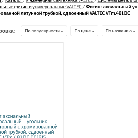
я
/
Каталог
/
Инженерная сантехника VALTEC
/
Системы металлоп
льные фитинги универсальные VALTEC
/
Фитинг аксиальный ун
ованной латунной трубкой, сдвоенный VALTEC VTm.481.DC
ровка:
По популярности
По цене
По названию
г аксиальный
рсальный – угольник
торный с хромированной
ной трубкой, сдвоенный
C VTm.481.DC.001615