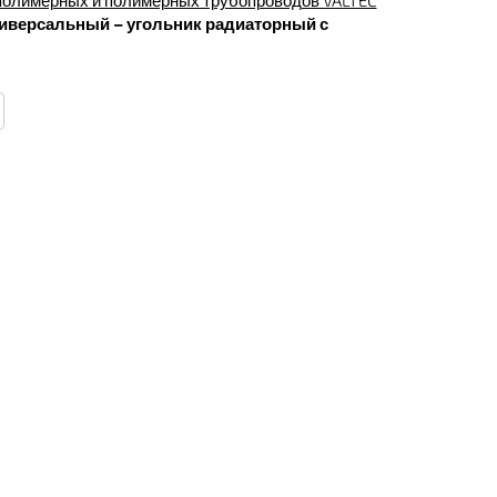
олимерных и полимерных трубопроводов VALTEC
иверсальный – угольник радиаторный с