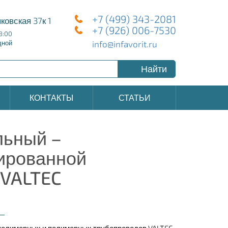
+7 (499) 343-2081
ковская 37к 1
+7 (926) 006-7530
8:00
info@infavorit.ru
дной
Найти
КОНТАКТЫ
СТАТЬИ
льный –
мированной
 VALTEC