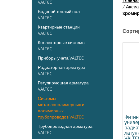
Главна
VALTEC
/
Аксиа
Водяной теплый пол
хромир
VALTEC
Квартирные станции
Сорти
VALTEC
Коллекторные системы
VALTEC
Приборы учета VALTEC
Радиаторная арматура
VALTEC
Регулирующая арматура
VALTEC
Системы
металлополимерных и
полимерных
Фитин
трубопроводов VALTEC
униве
Трубопроводная арматура
радиа
VALTEC
латун
VALTE