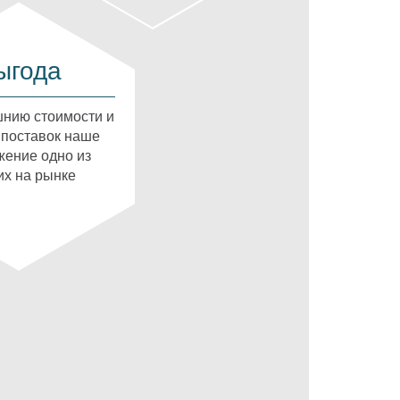
ыгода
нию стоимости и
 поставок наше
ение одно из
х на рынке