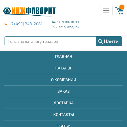
{{ E
Toggle
navigation
Пн-пт: 9:00-18:00
+7 (499) 343-2081
Сб и вс: выходной
Найти
ГЛАВНАЯ
КАТАЛОГ
О КОМПАНИИ
ЗАКАЗ
ДОСТАВКА
КОНТАКТЫ
СТАТЬИ