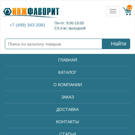
{{ E
Toggle
navigation
Пн-пт: 9:00-18:00
+7 (499) 343-2081
Сб и вс: выходной
Найти
ГЛАВНАЯ
КАТАЛОГ
О КОМПАНИИ
ЗАКАЗ
ДОСТАВКА
КОНТАКТЫ
СТАТЬИ