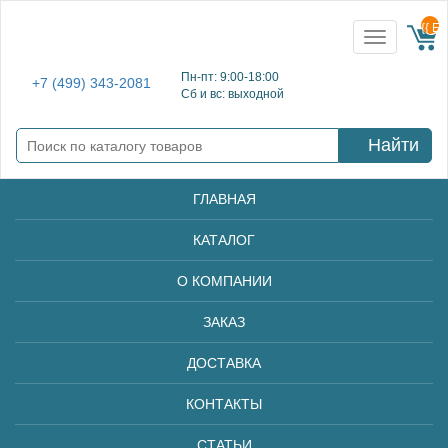
{{ E
Toggle
navigation
Пн-пт: 9:00-18:00
+7 (499) 343-2081
Сб и вс: выходной
Найти
ГЛАВНАЯ
КАТАЛОГ
О КОМПАНИИ
ЗАКАЗ
ДОСТАВКА
КОНТАКТЫ
СТАТЬИ