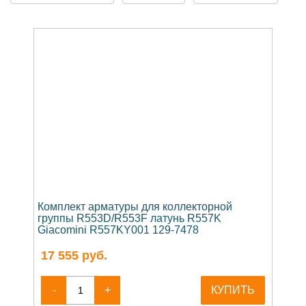
Комплект арматуры для коллекторной
группы R553D/R553F латунь R557K
Giacomini R557KY001 129-7478
17 555
руб.
-
+
КУПИТЬ