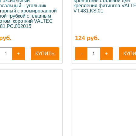
г аксиальный
Кронштейн стальной для
рсальный – угольник
крепления фитингов VALT
торный с хромированной
VT.481.KS.01
ной трубкой с плавным
отом, короткий VALTEC
81.PC.002015
руб.
124
руб.
+
КУПИТЬ
-
+
КУП