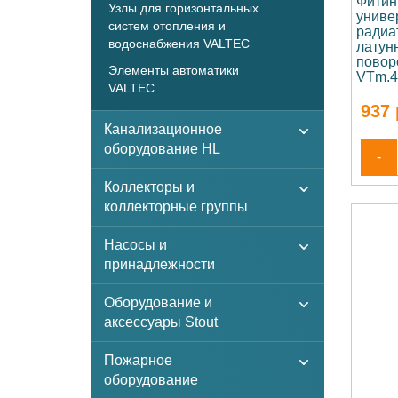
Фитин
Узлы для горизонтальных
униве
систем отопления и
радиа
водоснабжения VALTEC
латун
повор
Элементы автоматики
VTm.4
VALTEC
937
Канализационное
оборудование HL
-
Коллекторы и
коллекторные группы
Насосы и
принадлежности
Оборудование и
аксессуары Stout
Пожарное
оборудование