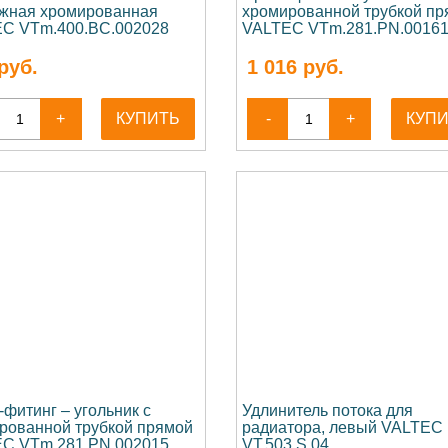
жная хромированная
хромированной трубкой пр
C VTm.400.BC.002028
VALTEC VTm.281.PN.0016
руб.
1 016
руб.
+
КУПИТЬ
-
+
КУП
-фитинг – угольник с
Удлинитель потока для
рованной трубкой прямой
радиатора, левый VALTEC
C VTm.281.PN.002015
VT.503.S.04