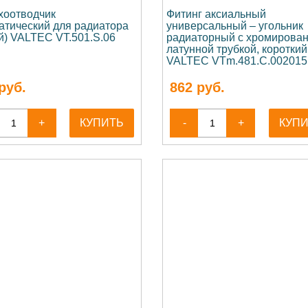
хоотводчик
Фитинг аксиальный
атический для радиатора
универсальный – угольник
й) VALTEC VT.501.S.06
радиаторный с хромирова
латунной трубкой, короткий
VALTEC VTm.481.C.002015
руб.
862
руб.
+
КУПИТЬ
-
+
КУП