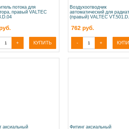
итель потока для
Воздухоотводчик
тора, правый VALTEC
автоматический для радиа
3.D.04
(правый) VALTEC VT.501.D
руб.
762
руб.
+
КУПИТЬ
-
+
КУП
г аксиальный
Фитинг аксиальный