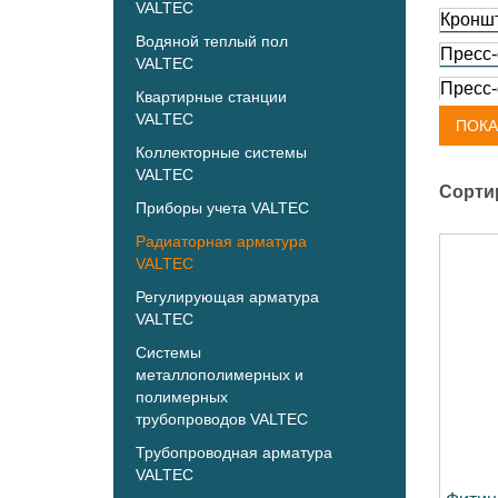
VALTEC
Кроншт
Водяной теплый пол
Пресс-
VALTEC
Пресс-
Квартирные станции
VALTEC
Удлини
ПОКА
Коллекторные системы
Удлини
VALTEC
Сорти
Фитинг
Приборы учета VALTEC
Фитинг
Радиаторная арматура
VTm.4
VALTEC
Фитинг
Регулирующая арматура
поворо
VALTEC
Фитинг
Системы
VALTE
металлополимерных и
Фитинг
полимерных
VALTE
трубопроводов VALTEC
Трубопроводная арматура
VALTEC