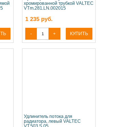
ямой
хромированной трубкой VALTEC
15
VTm.281.LN.002015
1 235
руб.
ИТЬ
-
+
КУПИТЬ
Удлинитель потока для
радиатора, левый VALTEC
VT.503.S.05