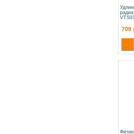
Удлин
радиа
VT.50
709
-
Фитин