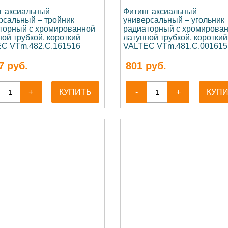
г аксиальный
Фитинг аксиальный
рсальный – тройник
универсальный – угольник
торный с хромированной
радиаторный с хромирова
ой трубкой, короткий
латунной трубкой, короткий
C VTm.482.C.161516
VALTEC VTm.481.C.001615
7
руб.
801
руб.
+
КУПИТЬ
-
+
КУП