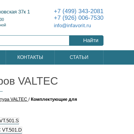
+7 (499) 343-2081
ковская 37к 1
+7 (926) 006-7530
:00
info@infavorit.ru
ной
Найти
КОНТАКТЫ
СТАТЬИ
ров VALTEC
атура VALTEC
/
Комплектующие для
VT.501.S
 VT.501.D