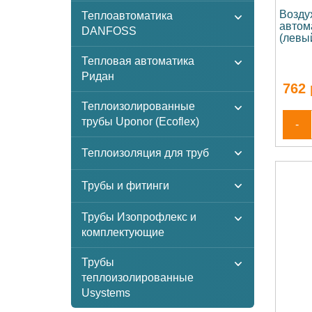
Возду
Теплоавтоматика
автом
DANFOSS
(левы
Тепловая автоматика
Ридан
762
Теплоизолированные
трубы Uponor (Ecoflex)
-
Теплоизоляция для труб
Трубы и фитинги
Трубы Изопрофлекс и
комплектующие
Трубы
теплоизолированные
Usystems