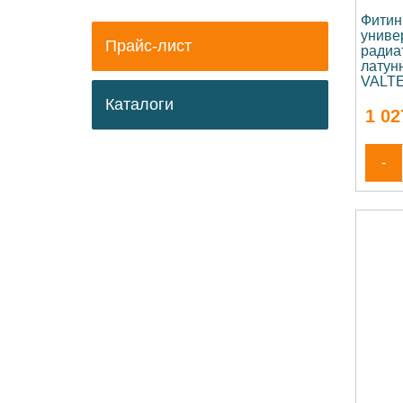
Фитин
униве
Прайс-лист
радиа
латунн
VALTE
Каталоги
1 02
-