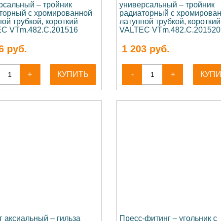
рсальный – тройник
универсальный – тройник
торный с хромированной
радиаторный с хромирова
ой трубкой, короткий
латунной трубкой, короткий
C VTm.482.C.201516
VALTEC VTm.482.C.201520
6
руб.
1 203
руб.
+
КУПИТЬ
-
+
КУП
г аксиальный – гильза
Пресс-фитинг – угольник с