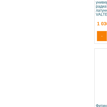
униве
радиа
латунн
VALTE
1 03
-
Фитин