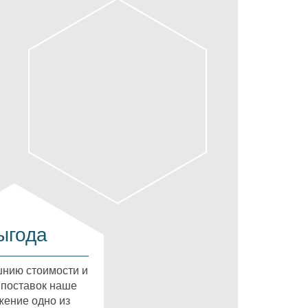
ыгода
нию стоимости и
 поставок наше
ение одно из