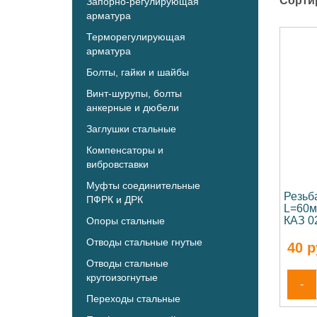
Сорти
Запорно-регулирующая
арматура
Терморегулирующая
арматура
Болты, гайки и шайбы
Винт-шурупы, болты
анкерные и дюбели
Заглушки стальные
Компенсаторы и
вибровставки
Муфты соединительные
Резьб
ПФРК и ДРК
L=60м
КАЗ 0
Опоры стальные
Отводы стальные гнутые
40
р
Отводы стальные
крутоизогнутые
-
Переходы стальные