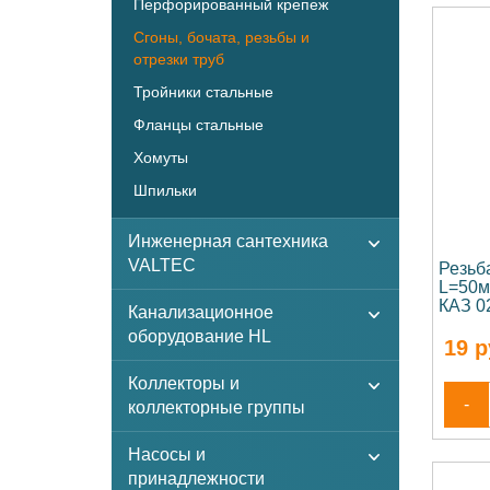
Перфорированный крепеж
Сгоны, бочата, резьбы и
отрезки труб
Тройники стальные
Фланцы стальные
Хомуты
Шпильки
Инженерная сантехника
VALTEC
Резьб
L=50м
КАЗ 0
Канализационное
оборудование HL
19
р
Коллекторы и
-
коллекторные группы
Насосы и
принадлежности