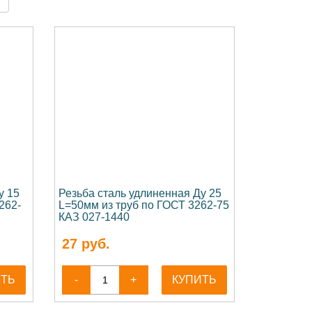
у 15
Резьба сталь удлиненная Ду 25
262-
L=50мм из труб по ГОСТ 3262-75
КАЗ 027-1440
27
руб.
ИТЬ
-
+
КУПИТЬ