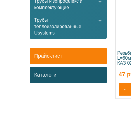
Трубы Изопрофлекс и
комплектующие
Трубы
теплоизолированные
Usystems
Резьб
Прайс-лист
L=60м
КАЗ 0
47
р
Каталоги
-