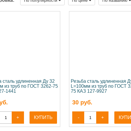
ровка:
По популярности
По цене
По названию
а сталь удлиненная Ду 32
Резьба сталь удлиненная Д
м из труб по ГОСТ 3262-75
L=100мм из труб по ГОСТ 3
27-1441
75 КАЗ 127-9927
уб.
30
руб.
+
КУПИТЬ
-
+
КУП