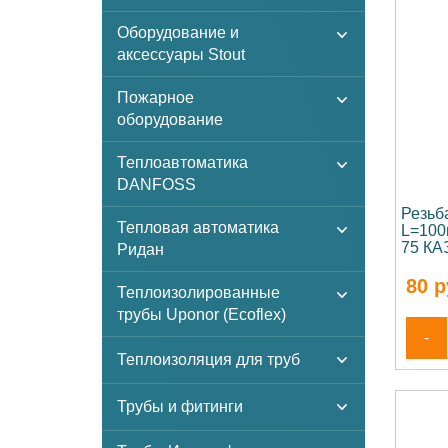
Оборудование и
аксессуары Stout
Пожарное
оборудование
Теплоавтоматика
DANFOSS
Резьб
Тепловая автоматика
L=100
75 КА
Ридан
80
р
Теплоизолированные
трубы Uponor (Ecoflex)
-
Теплоизоляция для труб
Трубы и фитинги