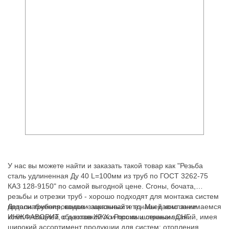
У нас вы можете найти и заказать такой товар как "Резьба
сталь удлиненная Ду 40 L=100мм из труб по ГОСТ 3262-75
КАЗ 128-9150" по самой выгодной цене. Сгоны, бочата,
резьбы и отрезки труб - хорошо подходят для монтажа систем
водоснабжения, канализационных и т.д. Мы давно занимаемся
Детали трубопроводов - заказывайте в нашей компании
комплектацией объектов ЖКХ и промышленных зданий, имея
ИНЖФАВОРИТ, с доставкой по России и странам СНГ.
широкий ассортимент продукции для систем: отопления,