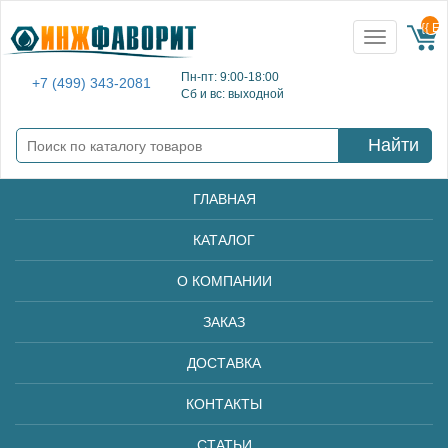
{{ E
Toggle
navigation
Пн-пт: 9:00-18:00
+7 (499) 343-2081
Сб и вс: выходной
Найти
ГЛАВНАЯ
КАТАЛОГ
О КОМПАНИИ
ЗАКАЗ
ДОСТАВКА
КОНТАКТЫ
СТАТЬИ