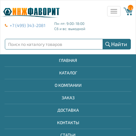
{{ E
Toggle
navigation
Пн-пт: 9:00-18:00
+7 (499) 343-2081
Сб и вс: выходной
Найти
ГЛАВНАЯ
КАТАЛОГ
О КОМПАНИИ
ЗАКАЗ
ДОСТАВКА
КОНТАКТЫ
СТАТЬИ