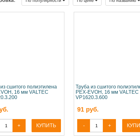
ровка:
По популярности
По цене
По названию
 из сшитого полиэтилена
Труба из сшитого полиэтил
VOH, 16 мм VALTEC
PEX-EVOH, 16 мм VALTEC
0.3.200
VP1620.3.600
уб.
91
руб.
+
КУПИТЬ
-
+
КУП