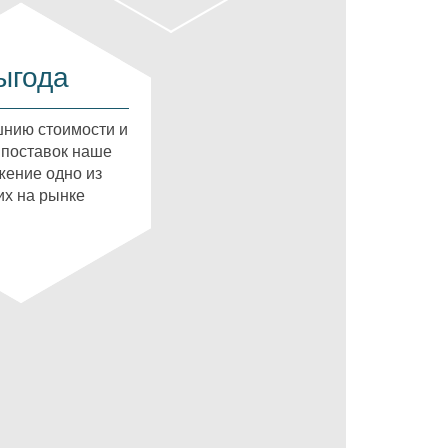
ыгода
нию стоимости и
 поставок наше
ение одно из
х на рынке