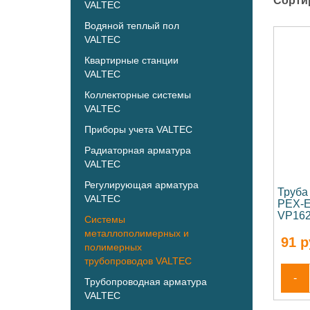
Сорти
VALTEC
Водяной теплый пол
VALTEC
Квартирные станции
VALTEC
Коллекторные системы
VALTEC
Приборы учета VALTEC
Радиаторная арматура
VALTEC
Регулирующая арматура
Труба
VALTEC
PEX-E
VP162
Системы
металлополимерных и
91
р
полимерных
трубопроводов VALTEC
-
Трубопроводная арматура
VALTEC