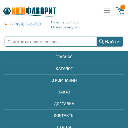
{{ E
Toggle
navigation
Пн-пт: 9:00-18:00
+7 (499) 343-2081
Сб и вс: выходной
Найти
ГЛАВНАЯ
КАТАЛОГ
О КОМПАНИИ
ЗАКАЗ
ДОСТАВКА
КОНТАКТЫ
СТАТЬИ