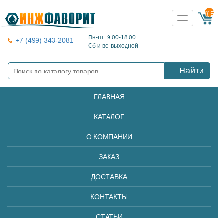
{{ E
Toggle
navigation
Пн-пт: 9:00-18:00
+7 (499) 343-2081
Сб и вс: выходной
Найти
ГЛАВНАЯ
КАТАЛОГ
О КОМПАНИИ
ЗАКАЗ
ДОСТАВКА
КОНТАКТЫ
СТАТЬИ