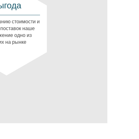
ыгода
нию стоимости и
 поставок наше
ение одно из
х на рынке