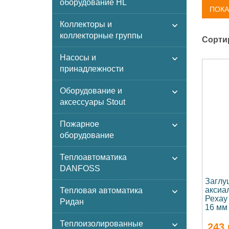
оборудование HL
ПОКА
Коллекторы и
коллекторные группы
Сорти
Насосы и
принадлежности
Оборудование и
аксессуары Stout
Пожарное
оборудование
Теплоавтоматика
DANFOSS
Заглу
аксиа
Тепловая автоматика
Рехау
Ридан
16 мм
Теплоизолированные
243