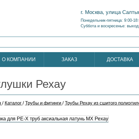
г. Москва, улица Салты
Понедельник-пятница: 9:00-18
Суббота и воскресенье: выход
О КОМПАНИИ
ЗАКАЗ
ДОСТАВКА
глушки Рехау
я
/
Каталог
/
Трубы и фитинги
/
Трубы Рехау из сшитого полиэтил
ка для PE-X труб аксиальная латунь MX Рехау