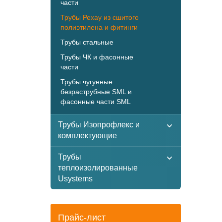
части
Трубы Рехау из сшитого
полиэтилена и фитинги
Трубы стальные
Трубы ЧК и фасонные
части
Трубы чугунные
безраструбные SML и
фасонные части SML
Трубы Изопрофлекс и
комплектующие
Трубы
теплоизолированные
Usystems
Прайс-лист