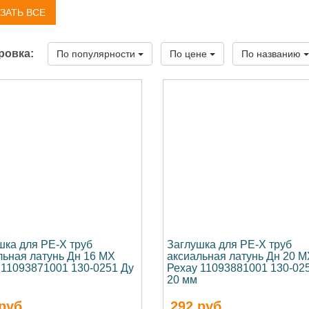
ЗАТЬ ВСЕ
ровка:
По популярности
По цене
По названию
шка для PE-X труб
Заглушка для PE-X труб
льная латунь Дн 16 MX
аксиальная латунь Дн 20 M
 11093871001 130-0251 Ду
Рехау 11093881001 130-02
20 мм
руб.
292
руб.