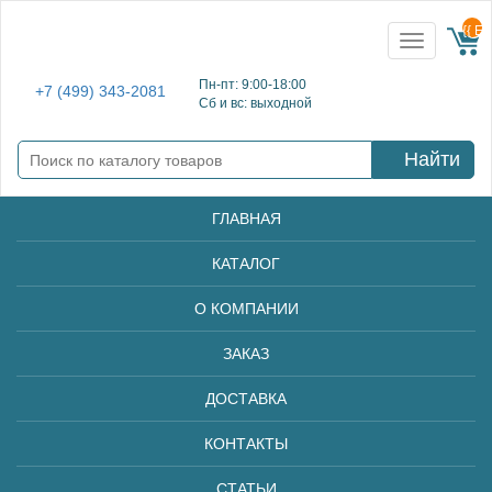
{{ E
Toggle
navigation
Пн-пт: 9:00-18:00
+7 (499) 343-2081
Сб и вс: выходной
Найти
ГЛАВНАЯ
КАТАЛОГ
О КОМПАНИИ
ЗАКАЗ
ДОСТАВКА
КОНТАКТЫ
СТАТЬИ