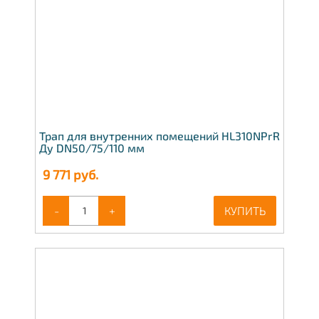
Трап для внутренних помещений HL310NPrR
Ду DN50/75/110 мм
9 771
руб.
-
+
КУПИТЬ