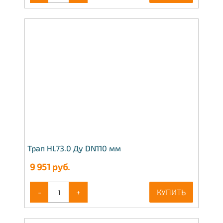
Трап HL73.0 Ду DN110 мм
9 951
руб.
-
+
КУПИТЬ