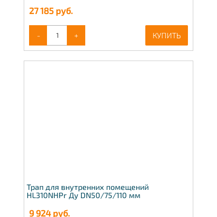
27 185
руб.
-
+
КУПИТЬ
Трап для внутренних помещений
HL310NHPr Ду DN50/75/110 мм
9 924
руб.