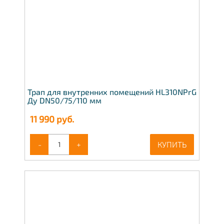
Трап для внутренних помещений HL310NPrG
Ду DN50/75/110 мм
11 990
руб.
-
+
КУПИТЬ