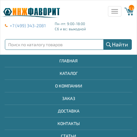
{{ E
Toggle
navigation
Пн-пт: 9:00-18:00
+7 (499) 343-2081
Сб и вс: выходной
Найти
ГЛАВНАЯ
КАТАЛОГ
О КОМПАНИИ
ЗАКАЗ
ДОСТАВКА
КОНТАКТЫ
СТАТЬИ