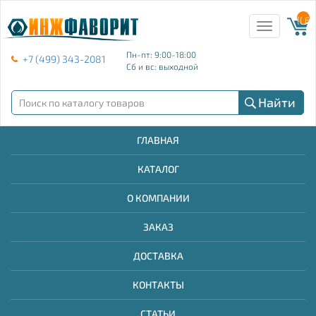
{{ E
Toggle
navigation
Пн-пт: 9:00-18:00
+7 (499) 343-2081
Сб и вс: выходной
Найти
ГЛАВНАЯ
КАТАЛОГ
О КОМПАНИИ
ЗАКАЗ
ДОСТАВКА
КОНТАКТЫ
СТАТЬИ