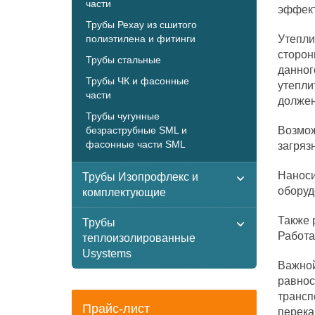
части
эффект
Трубы Рехау из сшитого
полиэтилена и фитинги
Утепли
сторон
Трубы стальные
данног
Трубы ЧК и фасонные
утепли
части
должен
Трубы чугунные
безраструбные SML и
Возмож
фасонные части SML
загряз
Наноси
Трубы Изопрофлекс и
оборуд
комплектующие
Также 
Трубы
Работа
теплоизолированные
Usystems
Важной
равнос
трансп
Прайс-лист
перека