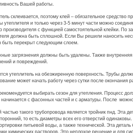
ивность Вашей работы.
тель склеивается, поэтому клей – обязательное средство пр
ы утеплителя и только через 3-5 минут части можно соедин
о производителя с функцией самостоятельной клейки. По з
теля должна быть сплошной. Если Вы решили наносить неск
 быть перекрыт следующим слоем.
ные загрязнения должны быть удалены. Также внутренняя 
нений и повреждений.
тся утеплитель на обезжиренную поверхность. Трубы долж
ование может начать работу через сутки после окончания р
рекомендуется выбирать сезон для утепления. Процесс дол
 начинается с фасонных частей и с арматуры. После можно
 частью такого трубопровода является тройник пнд. Эта де
торонний, то есть диаметры всех его отверстий одинаковы.
ортировки питьевой воды, а также технической. Эта деталь
чки химических растворов. Это неплохое решение и для си