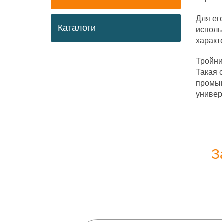
Для ег
Каталоги
исполь
характ
Тройни
Такая 
промыш
универ
З