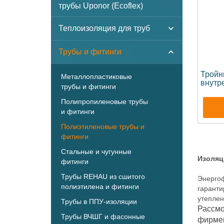
трубы Uponor (Ecoflex)
Теплоизоляция для труб
Трубы и фитинги
Тройн
Металлопластиковые
внутр
трубы и фитинги
Полипропиленовые трубы
и фитинги
Полиэтиленовые трубы и
фитинги
Стальные и чугунные
Изоляц
фитинги
Трубы REHAU из сшитого
Энергоф
полиэтилена и фитинги
гаранти
утеплен
Трубы в ППУ-изоляции
Рассмо
Трубы ВЧШГ и фасонные
фирмен