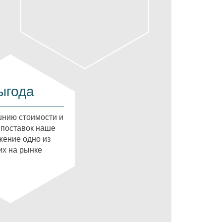
ыгода
нию стоимости и
 поставок наше
ение одно из
х на рынке