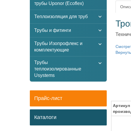
трубы Uponor (Ecoflex)
Описа
Теплоизоляция для труб
Тро
Трубы и фитинги
Технич
Трубы Изопрофлекс и
Смотрет
комплектующие
Вернуть
Трубы
теплоизолированные
Usystems
Прайс-лист
Артикул
произво
Каталоги