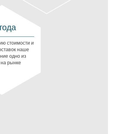
года
ию стоимости и
оставок наше
ние одно из
 на рынке