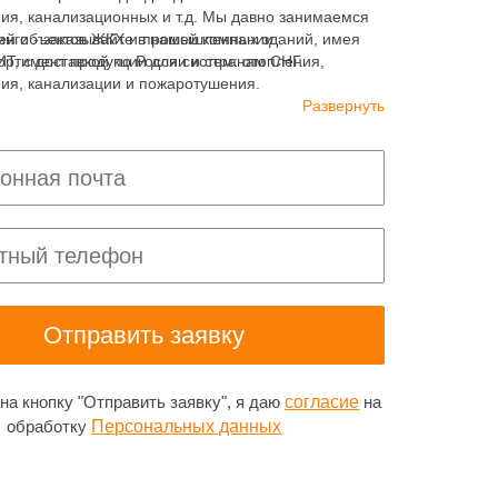
ия, канализационных и т.д. Мы давно занимаемся
ей объектов ЖКХ и промышленных зданий, имея
инги - заказывайте в нашей компании
ортимент продукции для систем: отопления,
 с доставкой по России и странам СНГ.
ия, канализации и пожаротушения.
Развернуть
а кнопку "Отправить заявку", я даю
согласие
на
обработку
Персональных данных