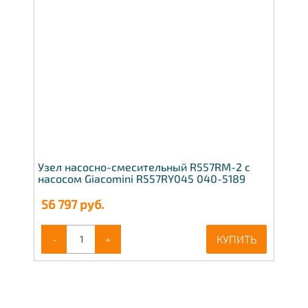
Узел насосно-смесительный R557RM-2 с
насосом Giacomini R557RY045 040-5189
56 797
руб.
-
+
КУПИТЬ