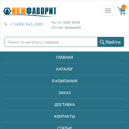
{{ E
Toggle
navigation
Пн-пт: 9:00-18:00
+7 (499) 343-2081
Сб и вс: выходной
Найти
ГЛАВНАЯ
КАТАЛОГ
О КОМПАНИИ
ЗАКАЗ
ДОСТАВКА
КОНТАКТЫ
СТАТЬИ