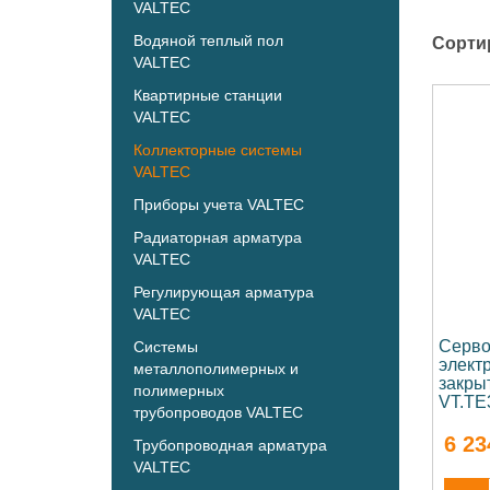
VALTEC
Водяной теплый пол
Сорти
VALTEC
Квартирные станции
VALTEC
Коллекторные системы
VALTEC
Приборы учета VALTEC
Радиаторная арматура
VALTEC
Регулирующая арматура
VALTEC
Серво
Системы
элект
металлополимерных и
закры
полимерных
VT.TE
трубопроводов VALTEC
6 23
Трубопроводная арматура
VALTEC