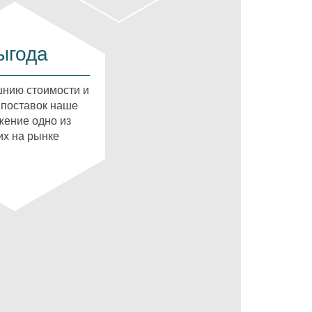
ыгода
нию стоимости и
 поставок наше
ение одно из
х на рынке