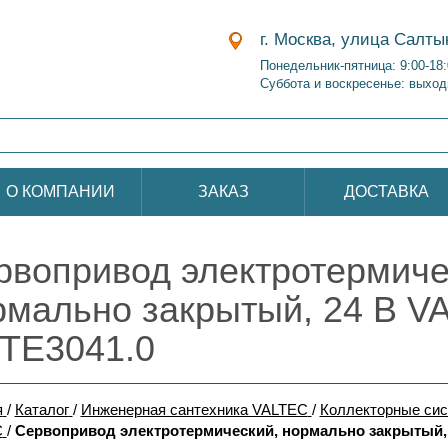
г. Москва, улица Салты
Понедельник-пятница: 9:00-18
Суббота и воскресенье: выход
О КОМПАНИИ
ЗАКАЗ
ДОСТАВКА
рвопривод электротермиче
рмально закрытый, 24 В V
.TE3041.0
я
/
Каталог
/
Инженерная сантехника VALTEC
/
Коллекторные си
C
/
Сервопривод электротермический, нормально закрытый, 