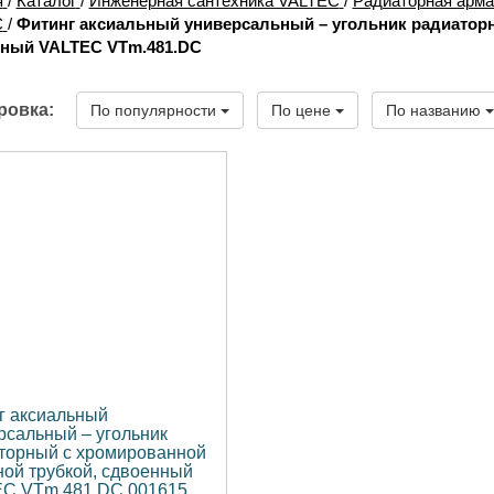
я
/
Каталог
/
Инженерная сантехника VALTEC
/
Радиаторная арм
C
/
Фитинг аксиальный универсальный – угольник радиаторн
ный VALTEC VTm.481.DC
ровка:
По популярности
По цене
По названию
г аксиальный
рсальный – угольник
торный с хромированной
ной трубкой, сдвоенный
C VTm.481.DC.001615