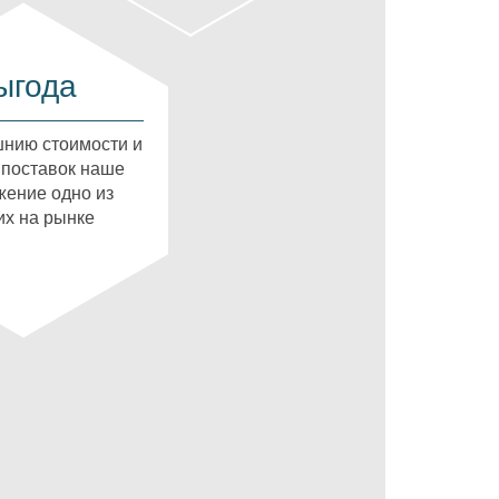
ыгода
нию стоимости и
 поставок наше
ение одно из
х на рынке