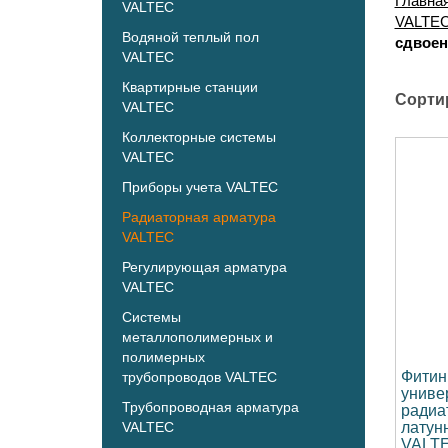
Главна
VALTEC
VALTE
Водяной теплый пол
сдвоен
VALTEC
Квартирные станции
Сорти
VALTEC
Коллекторные системы
VALTEC
Приборы учета VALTEC
Радиаторная арматура
VALTEC
Регулирующая арматура
VALTEC
Системы
металлополимерных и
полимерных
Фитин
трубопроводов VALTEC
униве
Трубопроводная арматура
радиа
VALTEC
латун
VALTE