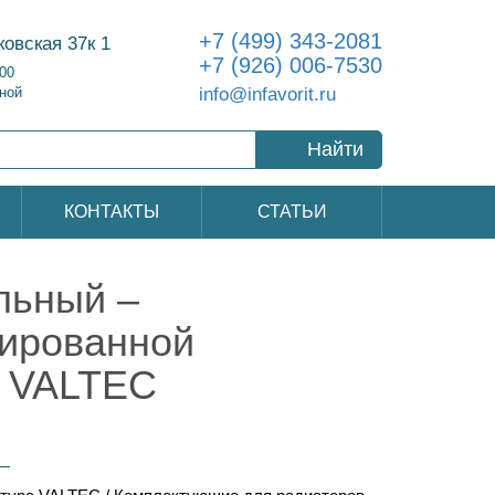
+7 (499) 343-2081
ковская 37к 1
+7 (926) 006-7530
:00
info@infavorit.ru
ной
Найти
КОНТАКТЫ
СТАТЬИ
льный –
мированной
й VALTEC