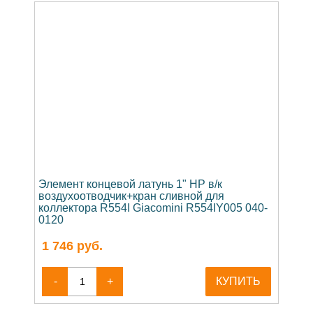
Элемент концевой латунь 1" НР в/к
воздухоотводчик+кран сливной для
коллектора R554I Giacomini R554IY005 040-
0120
1 746
руб.
-
+
КУПИТЬ