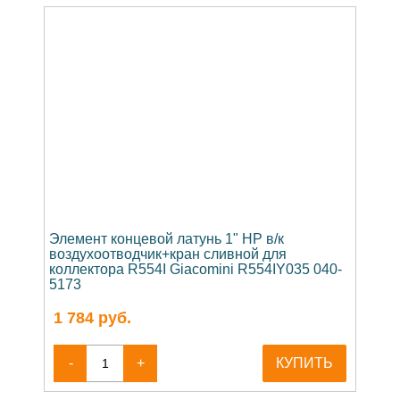
Элемент концевой латунь 1" НР в/к
воздухоотводчик+кран сливной для
коллектора R554I Giacomini R554IY035 040-
5173
1 784
руб.
-
+
КУПИТЬ