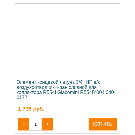
Элемент концевой латунь 3/4" НР в/к
воздухоотводчик+кран сливной для
коллектора R554I Giacomini R554IY004 040-
0177
1 736
руб.
-
+
КУПИТЬ