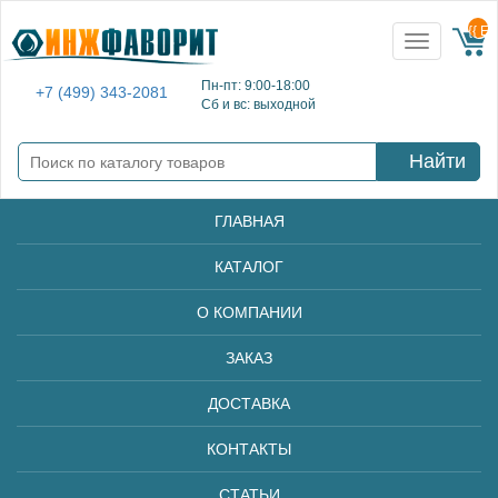
{{ E
Toggle
navigation
Пн-пт: 9:00-18:00
+7 (499) 343-2081
Сб и вс: выходной
Найти
ГЛАВНАЯ
КАТАЛОГ
О КОМПАНИИ
ЗАКАЗ
ДОСТАВКА
КОНТАКТЫ
СТАТЬИ