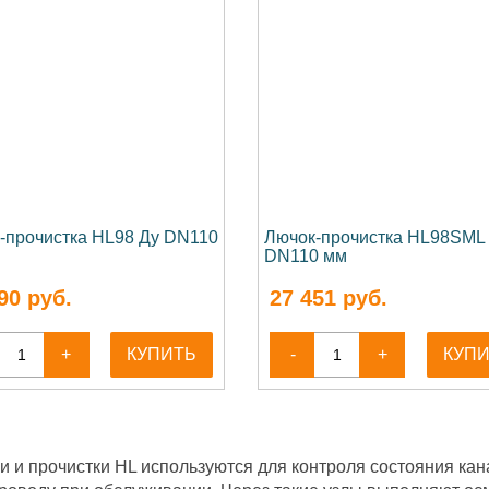
-прочистка HL98 Ду DN110
Лючок-прочистка HL98SML
DN110 мм
90
руб.
27 451
руб.
+
КУПИТЬ
-
+
КУП
и и прочистки HL используются для контроля состояния кан