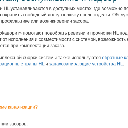
и HL устанавливаются в доступных местах, где возможно п
сохранить свободный доступ к лючку после отделки. Обсл
профилактике или возникновении засора.
Фаворит» помогают подобрать ревизии и прочистки HL под 
т от исполнения и совместимости с системой, возможность 
ются при комплектации заказа.
мплексной сборки системы также используются
обратные к
зационные трапы HL
и
запахозапирающие устройства HL
.
теме канализации?
ении засоров.