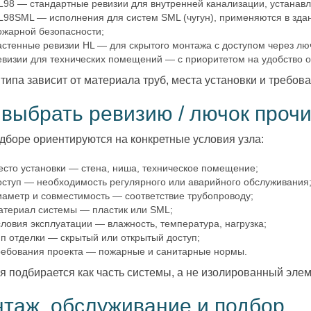
L98 — стандартные ревизии для внутренней канализации, устанавли
L98SML — исполнения для систем SML (чугун), применяются в зда
ожарной безопасности;
астенные ревизии HL — для скрытого монтажа с доступом через лю
евизии для технических помещений — с приоритетом на удобство о
типа зависит от материала труб, места установки и требова
 выбрать ревизию / лючок проч
дборе ориентируются на конкретные условия узла:
есто установки — стена, ниша, техническое помещение;
оступ — необходимость регулярного или аварийного обслуживания
иаметр и совместимость — соответствие трубопроводу;
атериал системы — пластик или SML;
словия эксплуатации — влажность, температура, нагрузка;
ип отделки — скрытый или открытый доступ;
ребования проекта — пожарные и санитарные нормы.
я подбирается как часть системы, а не изолированный элем
таж, обслуживание и подбор