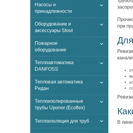
трубоп
Насосы и
засоро
принадлежности
Прочис
Оборудование и
при пр
аксессуары Stout
Для
Пожарное
оборудование
Ревизи
канали
Теплоавтоматика
DANFOSS
о
в
Тепловая автоматика
у
с
Ридан
Ревизи
Теплоизолированные
трубы Uponor (Ecoflex)
Как
Теплоизоляция для труб
В лине