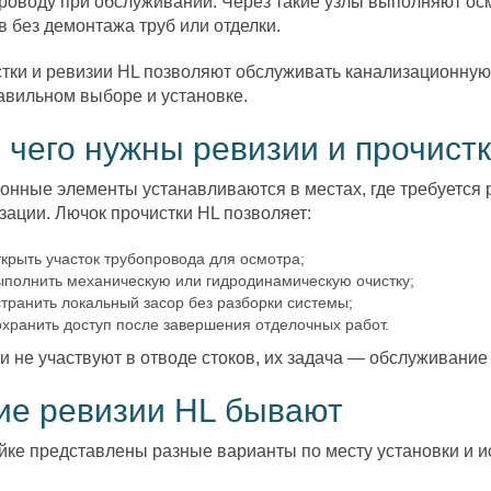
роводу при обслуживании. Через такие узлы выполняют осм
в без демонтажа труб или отделки.
тки и ревизии HL позволяют обслуживать канализационную 
авильном выборе и установке.
 чего нужны ревизии и прочист
онные элементы устанавливаются в местах, где требуется 
зации. Лючок прочистки HL позволяет:
ткрыть участок трубопровода для осмотра;
ыполнить механическую или гидродинамическую очистку;
странить локальный засор без разборки системы;
охранить доступ после завершения отделочных работ.
и не участвуют в отводе стоков, их задача — обслуживание 
ие ревизии HL бывают
йке представлены разные варианты по месту установки и 