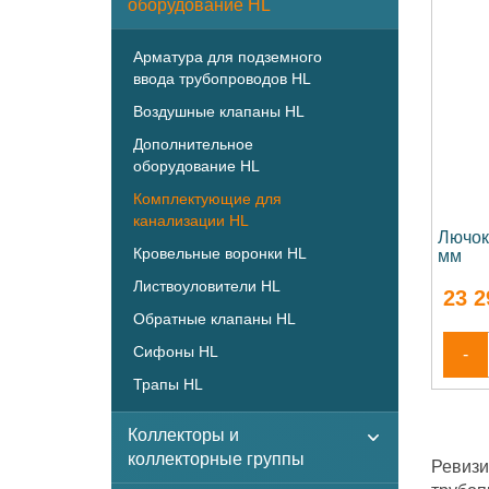
оборудование HL
Арматура для подземного
ввода трубопроводов HL
Воздушные клапаны HL
Дополнительное
оборудование HL
Комплектующие для
канализации HL
Лючок
Кровельные воронки HL
мм
Листвоуловители HL
23 2
Обратные клапаны HL
Сифоны HL
-
Трапы HL
Коллекторы и
коллекторные группы
Ревизи