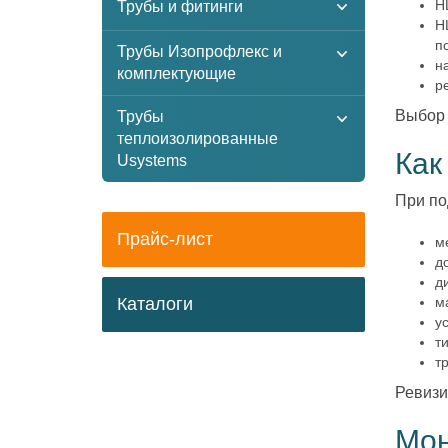
H
Трубы и фитинги
H
п
Трубы Изопрофлекс и
н
комплектующие
р
Выбор 
Трубы
теплоизолированные
Как
Usystems
При по
Прайс-лист
м
д
д
Каталоги
м
у
т
т
Ревизи
Мон