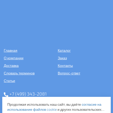
Главная
Каталог
О компании
Заказ
Доставка
Контакты
Словарь терминов
Вопрос-ответ
Статьи
+7 (499) 343-2081
Продолжая использовать наш сайт, вы даёте
согласие на
ООО «САНТЕХПОСТАВКА»
использование файлов cookie
и других пользовательских
ИНН: 7731286301