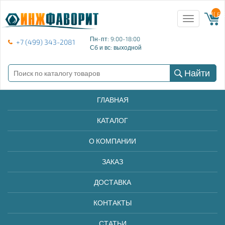
{{ E
Toggle
navigation
Пн-пт: 9:00-18:00
+7 (499) 343-2081
Сб и вс: выходной
Найти
ГЛАВНАЯ
КАТАЛОГ
О КОМПАНИИ
ЗАКАЗ
ДОСТАВКА
КОНТАКТЫ
СТАТЬИ