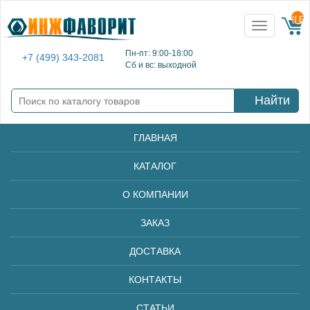
{{ E
Toggle
navigation
Пн-пт: 9:00-18:00
+7 (499) 343-2081
Сб и вс: выходной
Найти
ГЛАВНАЯ
КАТАЛОГ
О КОМПАНИИ
ЗАКАЗ
ДОСТАВКА
КОНТАКТЫ
СТАТЬИ