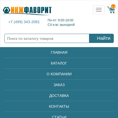
{{ E
Toggle
navigation
Пн-пт: 9:00-18:00
+7 (499) 343-2081
Сб и вс: выходной
Найти
ГЛАВНАЯ
КАТАЛОГ
О КОМПАНИИ
ЗАКАЗ
ДОСТАВКА
КОНТАКТЫ
СТАТЬИ