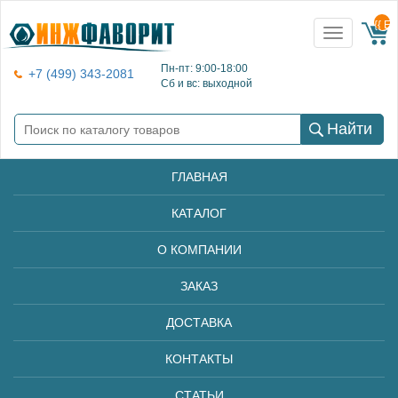
{{ E
Toggle
navigation
Пн-пт: 9:00-18:00
+7 (499) 343-2081
Сб и вс: выходной
Найти
ГЛАВНАЯ
КАТАЛОГ
О КОМПАНИИ
ЗАКАЗ
ДОСТАВКА
КОНТАКТЫ
СТАТЬИ