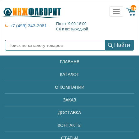
{{ E
Toggle
navigation
Пн-пт: 9:00-18:00
+7 (499) 343-2081
Сб и вс: выходной
Найти
ГЛАВНАЯ
КАТАЛОГ
О КОМПАНИИ
ЗАКАЗ
ДОСТАВКА
КОНТАКТЫ
СТАТЬИ