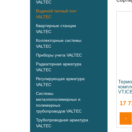
Сорти
VALTEC
Водяной теплый пол
VALTEC
Квартирные станции
VALTEC
Коллекторные системы
VALTEC
Приборы учета VALTEC
Радиаторная арматура
VALTEC
Регулирующая арматура
Термо
VALTEC
компл
VT.IC
Системы
металлополимерных и
17 7
полимерных
трубопроводов VALTEC
-
Трубопроводная арматура
VALTEC