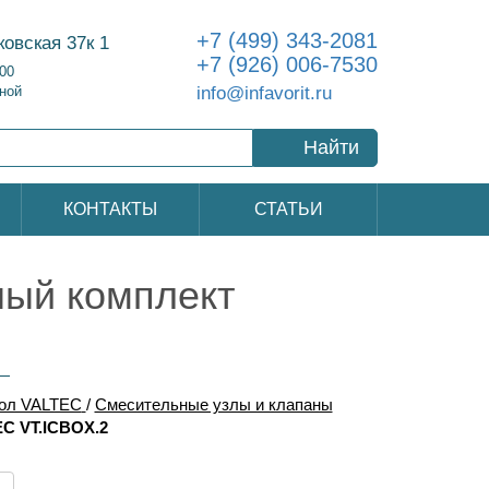
+7 (499) 343-2081
ковская 37к 1
+7 (926) 006-7530
:00
info@infavorit.ru
ной
Найти
КОНТАКТЫ
СТАТЬИ
ый комплект
пол VALTEC
/
Смесительные узлы и клапаны
C VT.ICBOX.2