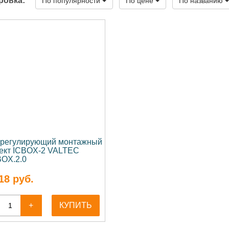
ровка:
По популярности
По цене
По названию
регулирующий монтажный
ект ICBOX-2 VALTEC
BOX.2.0
18
руб.
+
КУПИТЬ