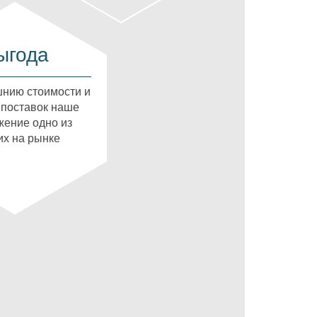
ыгода
нию стоимости и
 поставок наше
ение одно из
х на рынке