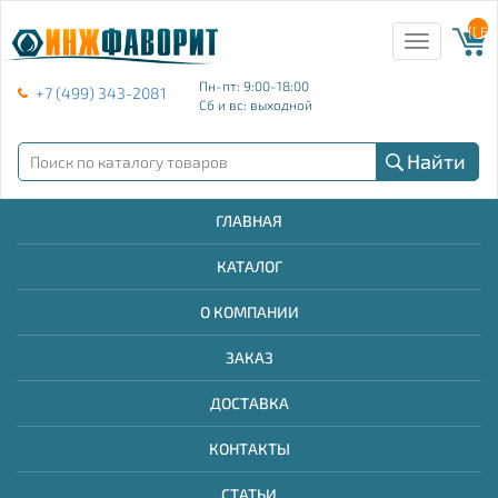
{{ E
Toggle
navigation
Пн-пт: 9:00-18:00
+7 (499) 343-2081
Сб и вс: выходной
Найти
ГЛАВНАЯ
КАТАЛОГ
О КОМПАНИИ
ЗАКАЗ
ДОСТАВКА
КОНТАКТЫ
СТАТЬИ