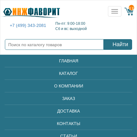
{{ E
Toggle
navigation
Пн-пт: 9:00-18:00
+7 (499) 343-2081
Сб и вс: выходной
Найти
ГЛАВНАЯ
КАТАЛОГ
О КОМПАНИИ
ЗАКАЗ
ДОСТАВКА
КОНТАКТЫ
СТАТЬИ