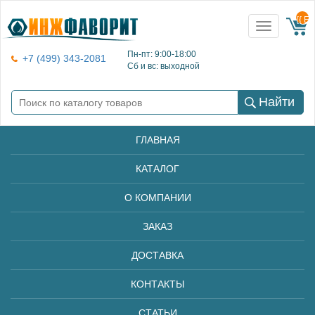
{{ E
Toggle
navigation
Пн-пт: 9:00-18:00
+7 (499) 343-2081
Сб и вс: выходной
Найти
ГЛАВНАЯ
КАТАЛОГ
О КОМПАНИИ
ЗАКАЗ
ДОСТАВКА
КОНТАКТЫ
СТАТЬИ