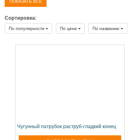
ПОКАЗАТЬ ВСЕ
Чугунные отводы ВЧШГ
Чугунные патрубки ВЧШГ
Чугунные переходы ВЧШГ
Сортировка:
По популярности
По цене
По названию
Чугунный патрубок раструб-гладкий конец