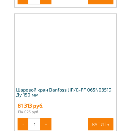
Шаровой кран Danfoss JiP/G-FF 065N0351G
Ду 150 мм
81 313
руб.
134 025 руб.
-
+
КУПИТЬ