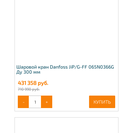
Шаровой кран Danfoss JiP/G-FF 065N0366G
Ду 300 мм
431 358
руб.
710 990 руб.
-
+
КУПИТЬ