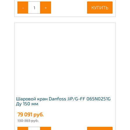
-
+
КУПИТЬ
Шаровой кран Danfoss JiP/G-FF 065N0251G
Ду 150 мм
79 091
руб.
130 363 руб.