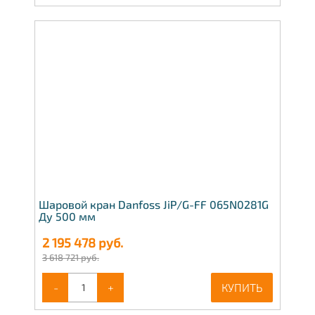
Шаровой кран Danfoss JiP/G-FF 065N0281G
Ду 500 мм
2 195 478
руб.
3 618 721 руб.
-
+
КУПИТЬ