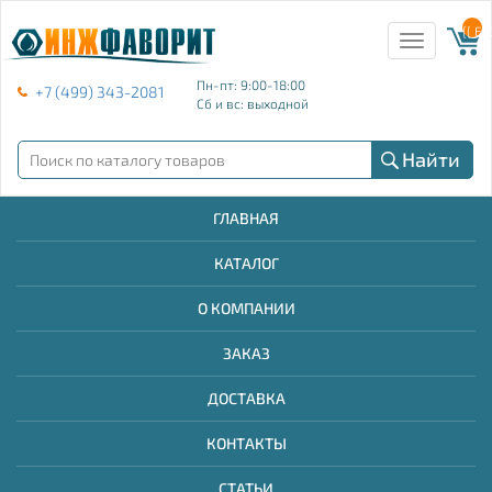
{{ E
Toggle
navigation
Пн-пт: 9:00-18:00
+7 (499) 343-2081
Сб и вс: выходной
Найти
ГЛАВНАЯ
КАТАЛОГ
О КОМПАНИИ
ЗАКАЗ
ДОСТАВКА
КОНТАКТЫ
СТАТЬИ