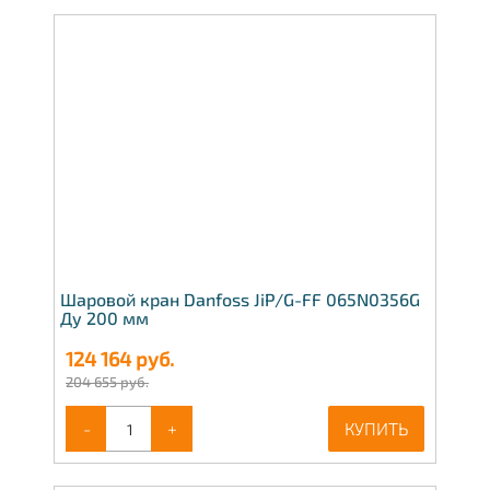
Шаровой кран Danfoss JiP/G-FF 065N0356G
Ду 200 мм
124 164
руб.
204 655 руб.
-
+
КУПИТЬ