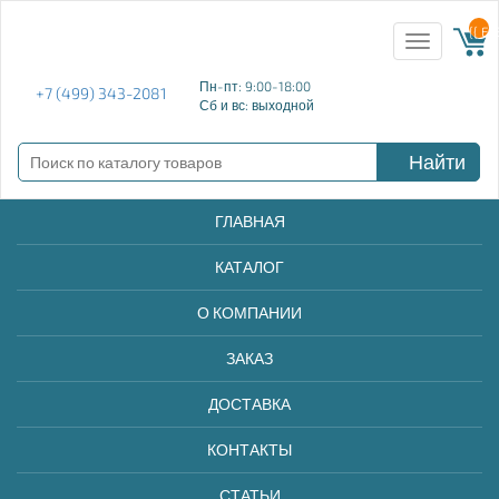
{{ E
Toggle
navigation
Пн-пт: 9:00-18:00
+7 (499) 343-2081
Сб и вс: выходной
Найти
ГЛАВНАЯ
КАТАЛОГ
О КОМПАНИИ
ЗАКАЗ
ДОСТАВКА
КОНТАКТЫ
СТАТЬИ