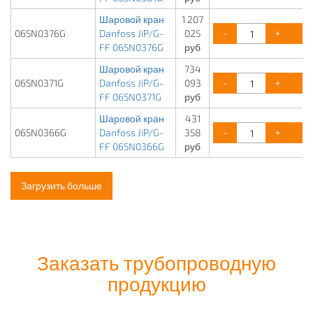
Шаровой кран
1 207
-
+
065N0376G
Danfoss JiP/G-
025
FF 065N0376G
руб
Шаровой кран
734
-
+
065N0371G
Danfoss JiP/G-
093
FF 065N0371G
руб
Шаровой кран
431
-
+
065N0366G
Danfoss JiP/G-
358
FF 065N0366G
руб
Загрузить больше
Заказать трубопроводную
продукцию