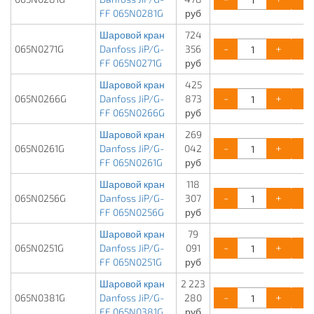
FF 065N0281G
руб
Шаровой кран
724
-
+
065N0271G
Danfoss JiP/G-
356
FF 065N0271G
руб
Шаровой кран
425
-
+
065N0266G
Danfoss JiP/G-
873
FF 065N0266G
руб
Шаровой кран
269
-
+
065N0261G
Danfoss JiP/G-
042
FF 065N0261G
руб
Шаровой кран
118
-
+
065N0256G
Danfoss JiP/G-
307
FF 065N0256G
руб
Шаровой кран
79
-
+
065N0251G
Danfoss JiP/G-
091
FF 065N0251G
руб
Шаровой кран
2 223
-
+
065N0381G
Danfoss JiP/G-
280
FF 065N0381G
руб