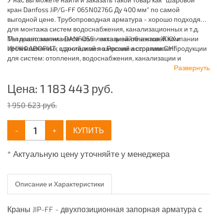
кран Danfoss JiP/G-FF 065N0276G Ду 400 мм" по самой
выгодной цене. Трубопроводная арматура - хорошо подходят
для монтажа систем водоснабжения, канализационных и т.д.
Мы давно занимаемся комплектацией объектов ЖКХ и
Теплоавтоматика DANFOSS - заказывайте в нашей компании
промышленных зданий, имея широкий ассортимент продукции
ИНЖФАВОРИТ, с доставкой по России и странам СНГ.
для систем: отопления, водоснабжения, канализации и
пожаротушения.
Развернуть
Цена:
1 183 443
руб.
1 950 623 руб.
-
+
КУПИТЬ
* Актуальную цену уточняйте у менеджера
Описание и Характеристики
Краны JIP-FF - двухпозиционная запорная арматура с