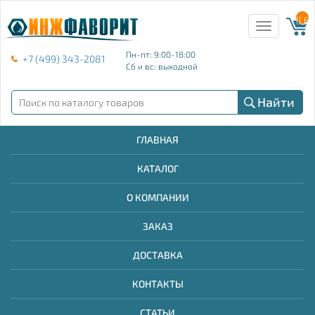
{{ E
Toggle
navigation
Пн-пт: 9:00-18:00
+7 (499) 343-2081
Сб и вс: выходной
Найти
ГЛАВНАЯ
КАТАЛОГ
О КОМПАНИИ
ЗАКАЗ
ДОСТАВКА
КОНТАКТЫ
СТАТЬИ