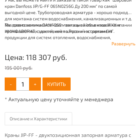
кран Danfoss JiP/G-FF 065N0256G Ду 200 мм" по самой
выгодной цене. Трубопроводная арматура - хорошо подходят
для монтажа систем водоснабжения, канализационных и т.д.
Мы давно занимаемся комплектацией объектов ЖКХ и
Теплоавтоматика DANFOSS - заказывайте в нашей компании
промышленных зданий, имея широкий ассортимент
ИНЖФАВОРИТ, с доставкой по России и странам СНГ.
продукции для систем: отопления, водоснабжения,
канализации и пожаротушения.
Развернуть
Цена:
118 307
руб.
195 001 руб.
-
+
КУПИТЬ
* Актуальную цену уточняйте у менеджера
Описание и Характеристики
Краны JIP-FF - двухпозиционная запорная арматура с