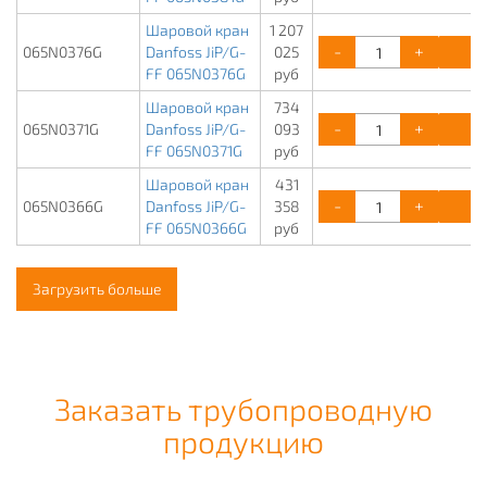
Шаровой кран
1 207
-
+
К
065N0376G
Danfoss JiP/G-
025
FF 065N0376G
руб
Шаровой кран
734
-
+
К
065N0371G
Danfoss JiP/G-
093
FF 065N0371G
руб
Шаровой кран
431
-
+
К
065N0366G
Danfoss JiP/G-
358
FF 065N0366G
руб
Загрузить больше
Заказать трубопроводную
продукцию