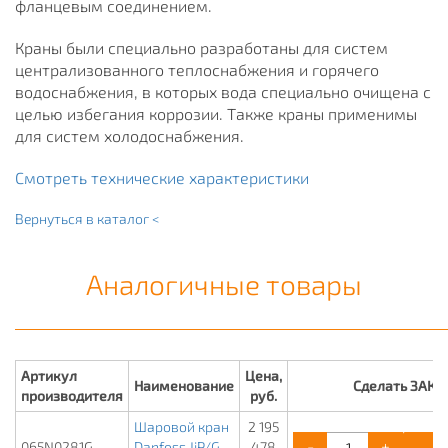
фланцевым соединением.
Краны были специально разработаны для систем
централизованного теплоснабжения и горячего
водоснабжения, в которых вода специально очищена с
целью избегания коррозии. Также краны применимы
для систем холодоснабжения.
Смотреть технические характеристики
Вернуться в каталог <
Аналогичные товары
Артикул
Цена,
Наименование
Сделать ЗАКА
производителя
руб.
Шаровой кран
2 195
-
+
К
065N0281G
Danfoss JiP/G-
478