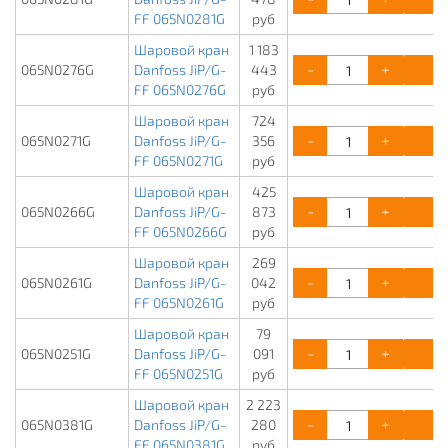
FF 065N0281G
руб
Шаровой кран
1 183
-
+
К
065N0276G
Danfoss JiP/G-
443
FF 065N0276G
руб
Шаровой кран
724
-
+
К
065N0271G
Danfoss JiP/G-
356
FF 065N0271G
руб
Шаровой кран
425
-
+
К
065N0266G
Danfoss JiP/G-
873
FF 065N0266G
руб
Шаровой кран
269
-
+
К
065N0261G
Danfoss JiP/G-
042
FF 065N0261G
руб
Шаровой кран
79
-
+
К
065N0251G
Danfoss JiP/G-
091
FF 065N0251G
руб
Шаровой кран
2 223
-
+
К
065N0381G
Danfoss JiP/G-
280
FF 065N0381G
руб