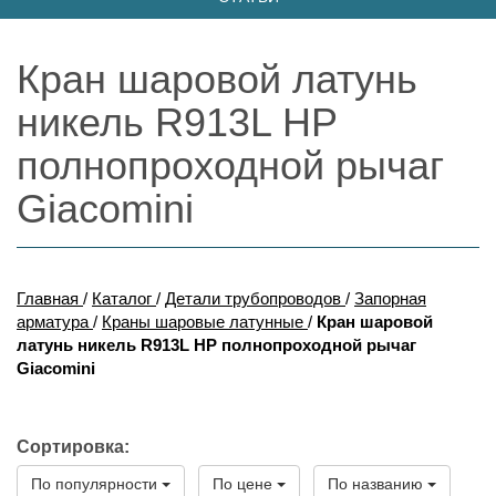
Кран шаровой латунь
никель R913L НР
полнопроходной рычаг
Giacomini
Главная
/
Каталог
/
Детали трубопроводов
/
Запорная
арматура
/
Краны шаровые латунные
/
Кран шаровой
латунь никель R913L НР полнопроходной рычаг
Giacomini
Сортировка:
По популярности
По цене
По названию