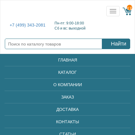
{{ E
Toggle
navigation
Пн-пт: 9:00-18:00
+7 (499) 343-2081
Сб и вс: выходной
Найти
ГЛАВНАЯ
КАТАЛОГ
О КОМПАНИИ
ЗАКАЗ
ДОСТАВКА
КОНТАКТЫ
СТАТЬИ