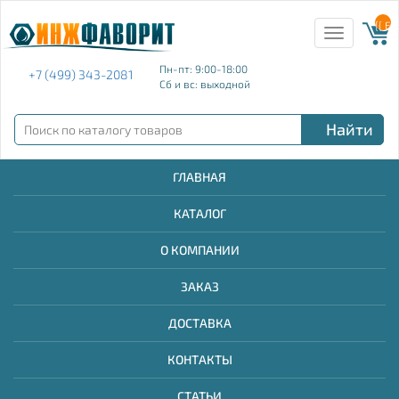
{{ E
Toggle
navigation
Пн-пт: 9:00-18:00
+7 (499) 343-2081
Сб и вс: выходной
Найти
ГЛАВНАЯ
КАТАЛОГ
О КОМПАНИИ
ЗАКАЗ
ДОСТАВКА
КОНТАКТЫ
СТАТЬИ