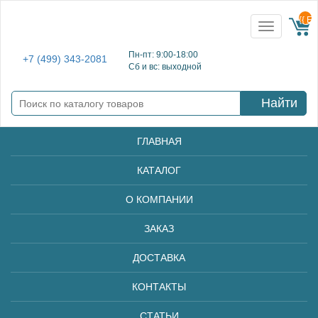
{{ E
Toggle
navigation
Пн-пт: 9:00-18:00
+7 (499) 343-2081
Сб и вс: выходной
Найти
ГЛАВНАЯ
КАТАЛОГ
О КОМПАНИИ
ЗАКАЗ
ДОСТАВКА
КОНТАКТЫ
СТАТЬИ