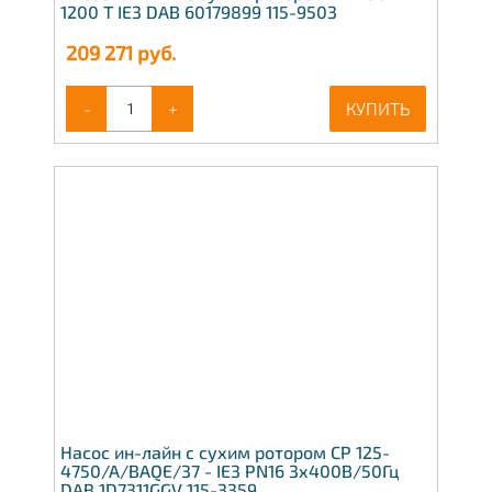
1200 T IE3 DAB 60179899 115-9503
209 271
руб.
-
+
КУПИТЬ
Насос ин-лайн с сухим ротором CP 125-
4750/A/BAQE/37 - IE3 PN16 3x400В/50Гц
DAB 1D7311GGV 115-3359