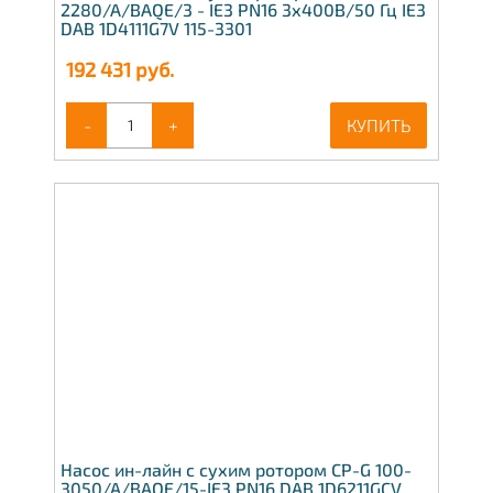
2280/A/BAQE/3 - IE3 PN16 3x400В/50 Гц IE3
DAB 1D4111G7V 115-3301
192 431
руб.
-
+
КУПИТЬ
Насос ин-лайн с сухим ротором CP-G 100-
3050/A/BAQE/15-IE3 PN16 DAB 1D6211GCV