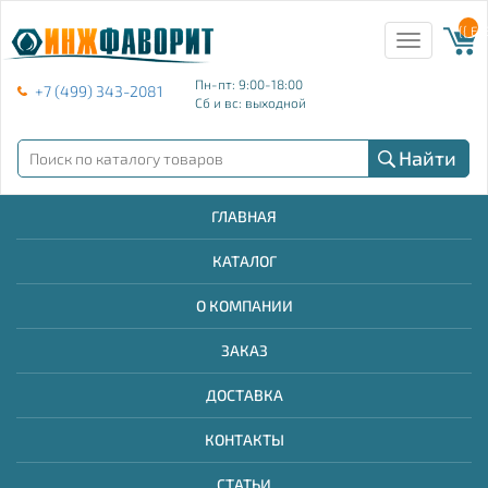
{{ E
Toggle
navigation
Пн-пт: 9:00-18:00
+7 (499) 343-2081
Сб и вс: выходной
Найти
ГЛАВНАЯ
КАТАЛОГ
О КОМПАНИИ
ЗАКАЗ
ДОСТАВКА
КОНТАКТЫ
СТАТЬИ