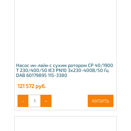
Насос ин-лайн с сухим ротором CP 40/1900
T 230/400/50 IE3 PN10 3x230-400В/50 Гц
DAB 60179895 115-3380
121 572
руб.
-
+
КУПИТЬ