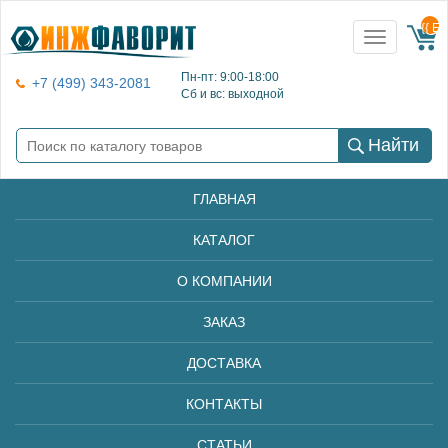
{{ E
Toggle
navigation
Пн-пт: 9:00-18:00
+7 (499) 343-2081
Сб и вс: выходной
Найти
ГЛАВНАЯ
КАТАЛОГ
О КОМПАНИИ
ЗАКАЗ
ДОСТАВКА
КОНТАКТЫ
СТАТЬИ