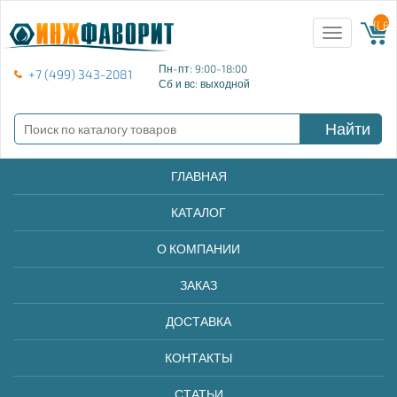
{{ E
Toggle
navigation
Пн-пт: 9:00-18:00
+7 (499) 343-2081
Сб и вс: выходной
Найти
ГЛАВНАЯ
КАТАЛОГ
О КОМПАНИИ
ЗАКАЗ
ДОСТАВКА
КОНТАКТЫ
СТАТЬИ